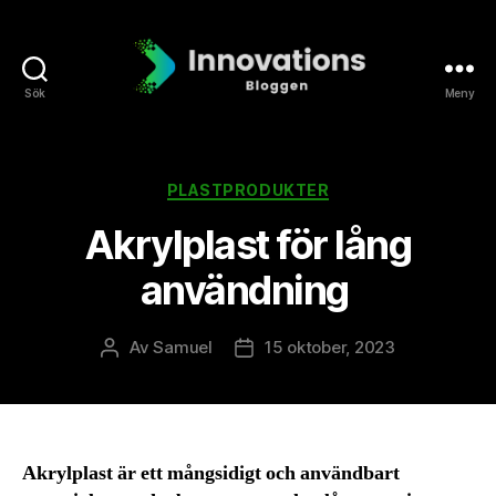
Sök
Meny
Innovationsbloggen
Kategorier
PLASTPRODUKTER
Akrylplast för lång
användning
Av
Samuel
15 oktober, 2023
Inläggsförfattare
Inläggsdatum
Akrylplast är ett mångsidigt och användbart