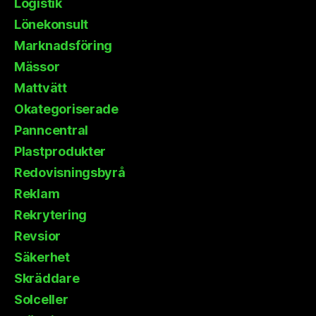
Logistik
Lönekonsult
Marknadsföring
Mässor
Mattvätt
Okategoriserade
Panncentral
Plastprodukter
Redovisningsbyrå
Reklam
Rekrytering
Revsior
Säkerhet
Skräddare
Solceller