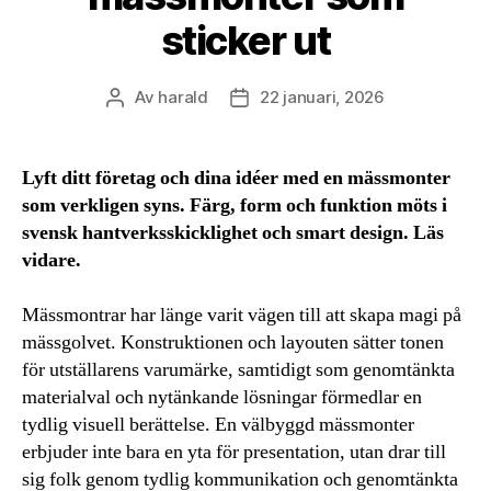
sticker ut
Av
harald
22 januari, 2026
Inläggsförfattare
Inläggsdatum
Lyft ditt företag och dina idéer med en mässmonter
som verkligen syns. Färg, form och funktion möts i
svensk hantverksskicklighet och smart design. Läs
vidare.
Mässmontrar har länge varit vägen till att skapa magi på
mässgolvet. Konstruktionen och layouten sätter tonen
för utställarens varumärke, samtidigt som genomtänkta
materialval och nytänkande lösningar förmedlar en
tydlig visuell berättelse. En välbyggd mässmonter
erbjuder inte bara en yta för presentation, utan drar till
sig folk genom tydlig kommunikation och genomtänkta