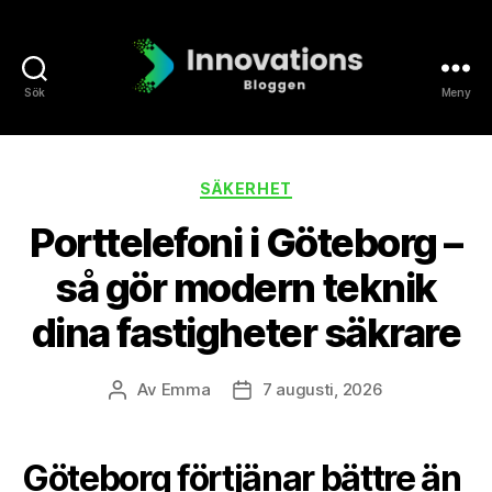
Sök
Meny
Innovationsb
Kategorier
SÄKERHET
Porttelefoni i Göteborg –
så gör modern teknik
dina fastigheter säkrare
Av
Emma
7 augusti, 2026
Inläggsförfattare
Inläggsdatum
Göteborg förtjänar bättre än