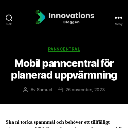
Sök
Meny
Innovationsbloggen
Kategorier
PANNCENTRAL
Mobil panncentral för
planerad uppvärmning
Av
Samuel
26 november, 2023
Inläggsförfattare
Inläggsdatum
Ska ni torka spannmål och behöver ett tillfälligt