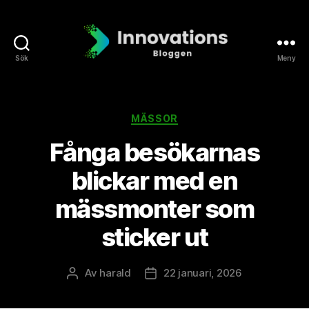
Sök
Meny
Innovationsbloggen
Kategorier
MÄSSOR
Fånga besökarnas
blickar med en
mässmonter som
sticker ut
Av
harald
22 januari, 2026
Inläggsförfattare
Inläggsdatum